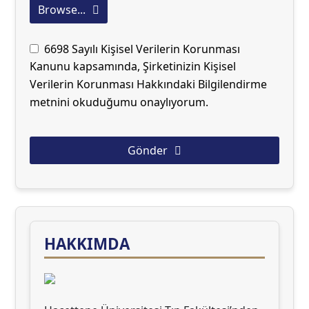
Browse...
6698 Sayılı Kişisel Verilerin Korunması
Kanunu kapsamında, Şirketinizin Kişisel
Verilerin Korunması Hakkındaki Bilgilendirme
metnini okuduğumu onaylıyorum.
Gönder
This
field
should
be left
HAKKIMDA
blank