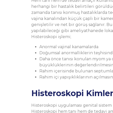
Hem tanı hem de tedavi amaçlı kullanıla
herhangi bir hastalık belirtileri görül
zamanda tanısı konmuş hastalıklarda ted
vajina kanalından küçük çaplı bir kamera i
genişletilir ve net bir görüş sağlanır.
yapılabileceği gibi ameliyathanede lokal
Histeroskopi işlemi;
Anormal vajinal kanamalarda
Doğumsal anormalliklerin teşhisin
Daha önce tanısı konulan myom ya da
büyüklüklerinin değerlendirilmesind
Rahim içerisinde bulunan septumla
Rahim içi yapışıklıklarının açılmas
Histeroskopi Kimler
Histeroskopi uygulaması genital sistem
Histeroskopi hem tanı hem de tedavi am