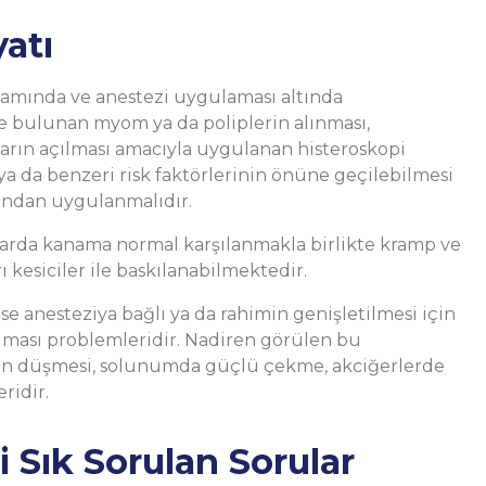
atı
tamında ve anestezi uygulaması altında
de bulunan myom ya da poliplerin alınması,
kların açılması amacıyla uygulanan histeroskopi
 ya da benzeri risk faktörlerinin önüne geçilebilmesi
ından uygulanmalıdır.
ktarda kanama normal karşılanmakla birlikte kramp ve
kesiciler ile baskılanabilmektedir.
ise anesteziya bağlı ya da rahimin genişletilmesi için
 olması problemleridir. Nadiren görülen bu
sının düşmesi, solunumda güçlü çekme, akciğerlerde
ridir.
li Sık Sorulan Sorular