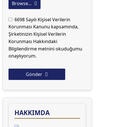
Browse...
6698 Sayılı Kişisel Verilerin
Korunması Kanunu kapsamında,
Şirketinizin Kişisel Verilerin
Korunması Hakkındaki
Bilgilendirme metnini okuduğumu
onaylıyorum.
Gönder
This
field
should
be left
HAKKIMDA
blank