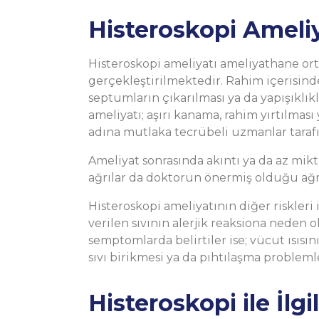
Histeroskopi Ameliy
Histeroskopi ameliyatı ameliyathane or
gerçekleştirilmektedir. Rahim içerisin
septumların çıkarılması ya da yapışıklı
ameliyatı; aşırı kanama, rahim yırtılması
adına mutlaka tecrübeli uzmanlar taraf
Ameliyat sonrasında akıntı ya da az mi
ağrılar da doktorun önermiş olduğu ağrı 
Histeroskopi ameliyatının diğer riskleri 
verilen sıvının alerjik reaksiona neden
semptomlarda belirtiler ise; vücut ısı
sıvı birikmesi ya da pıhtılaşma problemle
Histeroskopi ile İlgi