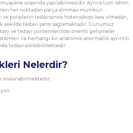
n muayene sırasında yapılabilmesidir. Ayrıca tüm rahim
stenen her noktadan parça alınması mümkün
i ve poliplerin tedavisinde histeroskopi kesi olmadan,
ek şekilde tedavi şansı sağlamaktadır. Günümüz
da tanı ve tedavi yöntemlerinde önemli gelişmeler
emleri ile herhangi bir anatomik anormallik ayrıntılı
ında tedavi edilebilmektedir.
kleri Nelerdir?
e sıralanabilmektedir;
siyon