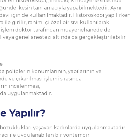
bilen histeroskopi; jinekolojik muayene sırasında
düğünde kesin tanı amacıyla yapabilmektedir. Aynı
avi için de kullanılmaktadır. Historoskopi yapılırken
le girilir, rahim içi özel bir sıvı kullanılarak
 Bu işlem doktor tarafından muayenehanede de
 veya genel anestezi altında da gerçekleştirilebilir.
de
 poliplerin konumlarının, yapılarının ve
e ve çıkarılması işlemi sırasında
rın incelenmesi,
ında uygulanmaktadır.
e Yapılır?
 bozuklukları yaşayan kadınlarda uygulanmaktadır.
acı ile uygulanabilen bir yöntemdir.