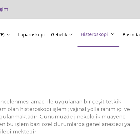
işim
Histeroskopi
VF)
Laparoskopi
Gebelik
Basında
?
incelenmesi amacı ile uygulanan bir çeşit tetkik
 olan histeroskopi işlemi; vajinal yolla rahim içi ve
uygulanmaktadır. Günümüzde jinekolojik muayene
len bu işlem bazı özel durumlarda genel anestezi ya
rilebilmektedir.